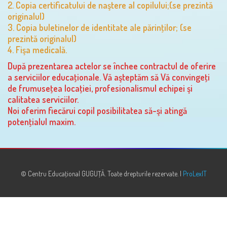
2. Copia certificatului de naştere al copilului;(se prezintă
originalul)
3. Copia buletinelor de identitate ale părinţilor; (se
prezintă originalul)
4. Fişa medicală.
După prezentarea actelor se închee contractul de oferire
a serviciilor educaţionale. Vă aşteptăm să Vă convingeţi
de frumuseţea locaţiei, profesionalismul echipei şi
calitatea serviciilor.
Noi oferim fiecărui copil posibilitatea să-şi atingă
potenţialul maxim.
© Centru Educaţional GUGUŢĂ. Toate drepturile rezervate. |
ProLexIT